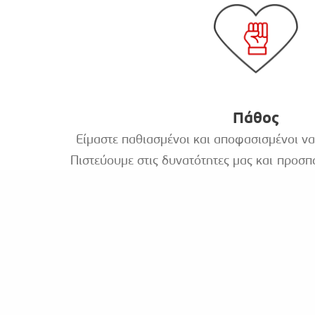
Πάθος
Είμαστε παθιασμένοι και αποφασισμένοι ν
Πιστεύουμε στις δυνατότητες μας και προσ
το καλύτερο, όχι γιατί πρέπει άλλα γιατί μα
πνεύμα, θετική ενέργεια και αισιοδοξία,
υψηλούς στόχους, για τον εαυτό μας και
δημιουργική διάθεση, όραμα και όρεξη βρί
επιτύχουμε.