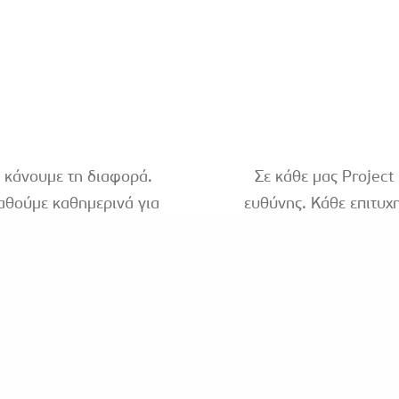
α κάνουμε τη διαφορά.
Σε κάθε μας Project
παθούμε καθημερινά για
ευθύνης. Κάθε επιτυχ
ς «γεμίζει». Με ομαδικό
στο σεβασμό. Η ειλικρ
 θέτουμε καθημερινά
αξίες που διέπουν τις 
 την ομάδα μας. Με
μας με τον πελάτη. Κα
σκουμε τρόπους να τους
απέναντί μας και αντα
μας είναι το όνομα μ
πελάτ