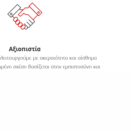
Αξιοπιστία
 λειτουργούμε με ακεραιότητα και αίσθημα
ημένη σχέση βασίζεται στην εμπιστοσύνη και
ίνεια, η συνέπεια και η υπευθυνότητα είναι
διαπροσωπικές μας σχέσεις αλλά και τη σχέση
τανοούμε τις ανάγκες του ατόμου που έχουμε
ποκρινόμαστε πάντα με σοβαρότητα. Πρόθεση
ας να αποτελεί διαχρονικά εγγύηση για τους
ες και τους συνεργάτες μας.