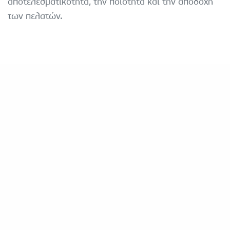
αποτελεσματικότητα, την ποιότητα και την αποδοχή
των πελατών.
CERTIFIED M.S
CERTIFIED M.S.
ISO9001:2015
ISO/IEC 27001:2023